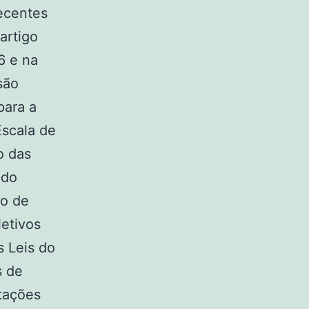
ecentes
artigo
6 e na
são
para a
Escala de
o das
odo
po de
letivos
s Leis do
s de
ptações