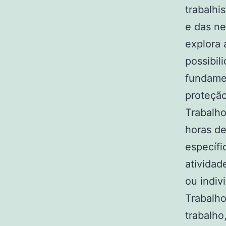
trabalhi
e das ne
explora 
possibil
fundamen
proteção
Trabalho
horas d
específi
atividad
ou indiv
Trabalho
trabalho