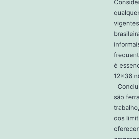
Conside
qualquer
vigentes
brasilei
informai
frequent
é essenc
12×36 n
Conclusã
são ferr
trabalho
dos limi
oferece