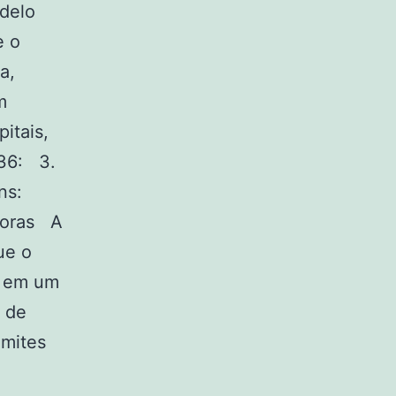
delo
e o
a,
m
itais,
×36: 3.
ens:
Horas A
ue o
o em um
 de
imites