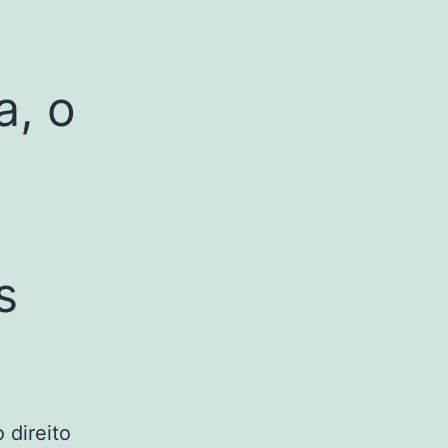
a, o
s
 direito