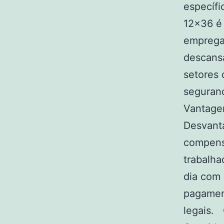
específ
12×36 é
empregad
descans
setores 
seguranç
Vantage
Desvant
compens
trabalh
dia com
pagament
legais.