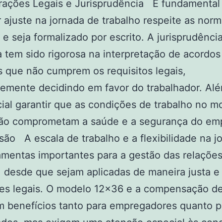
rações Legais e Jurisprudência É fundamental
 ajuste na jornada de trabalho respeite as norm
 e seja formalizado por escrito. A jurisprudênci
ra tem sido rigorosa na interpretação de acordos
s que não cumprem os requisitos legais,
emente decidindo em favor do trabalhador. Alé
ial garantir que as condições de trabalho no m
ão comprometam a saúde e a segurança do em
o A escala de trabalho e a flexibilidade na j
amentas importantes para a gestão das relaçõe
, desde que sejam aplicadas de maneira justa e
tes legais. O modelo 12×36 e a compensação d
m benefícios tanto para empregadores quanto p