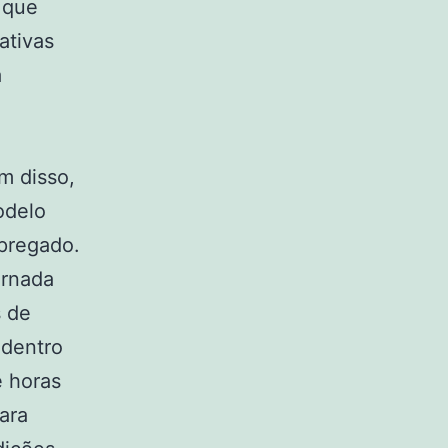
 que
ativas
a
m disso,
odelo
pregado.
ornada
s de
 dentro
e horas
ara