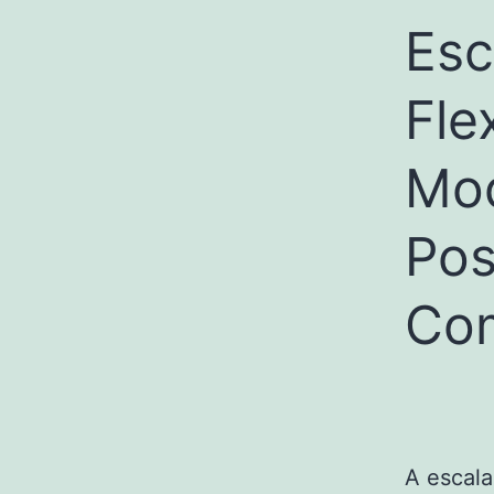
Esc
Fle
Mod
Pos
Co
A escala