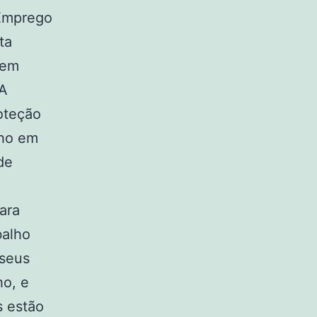
 Emprego
ta
tem
 A
oteção
lho em
de
ara
balho
 seus
ho, e
s estão