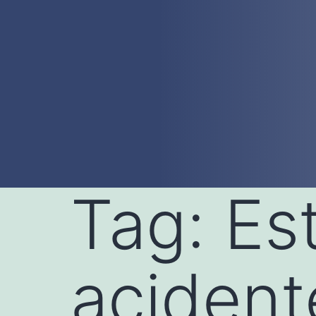
Tag:
Es
acident