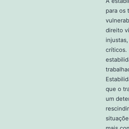
A estabi
para os 
vulnerab
direito 
injustas
críticos
estabili
trabalha
Estabili
que o tr
um dete
rescindi
situaçõe
mais com