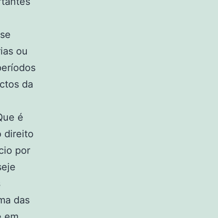
rtantes
sse
ias ou
períodos
ectos da
Que é
direito
cio por
seje
s
uma das
e em