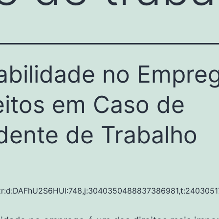
abilidade no Empreg
eitos em Caso de
dente de Trabalho
xr:d:DAFhU2S6HUI:748,j:3040350488837386981,t:2403051