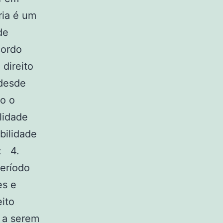
ria é um
de
cordo
direito
 desde
do o
lidade
bilidade
: 4.
período
es e
ito
 a serem