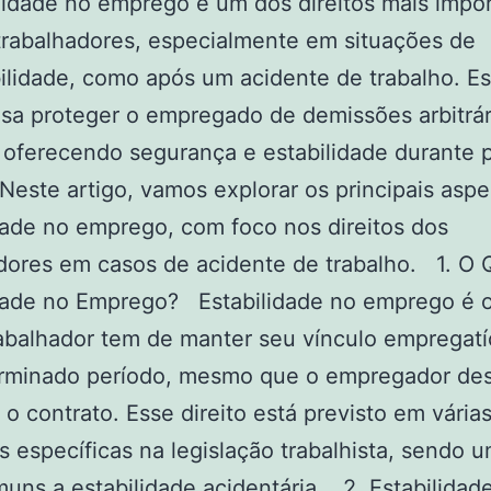
lidade no emprego é um dos direitos mais impo
trabalhadores, especialmente em situações de
ilidade, como após um acidente de trabalho. E
visa proteger o empregado de demissões arbitrár
, oferecendo segurança e estabilidade durante 
. Neste artigo, vamos explorar os principais asp
dade no emprego, com foco nos direitos dos
dores em casos de acidente de trabalho. 1. O 
dade no Emprego? Estabilidade no emprego é o 
abalhador tem de manter seu vínculo empregatí
rminado período, mesmo que o empregador de
r o contrato. Esse direito está previsto em vária
s específicas na legislação trabalhista, sendo 
uns a estabilidade acidentária. 2. Estabilidad