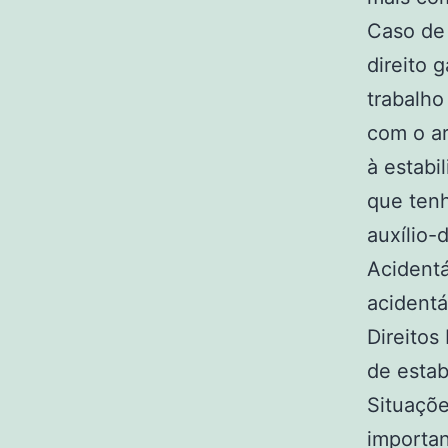
Caso de 
direito 
trabalh
com o ar
à estabi
que tenh
auxílio-
Acidentá
acidentá
Direitos
de estab
Situaçõe
importan