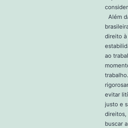
consider
Além da 
brasilei
direito 
estabili
ao traba
momento
trabalho
rigorosa
evitar l
justo e 
direitos
buscar a