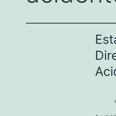
Est
Dir
Aci