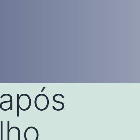
 após
lho