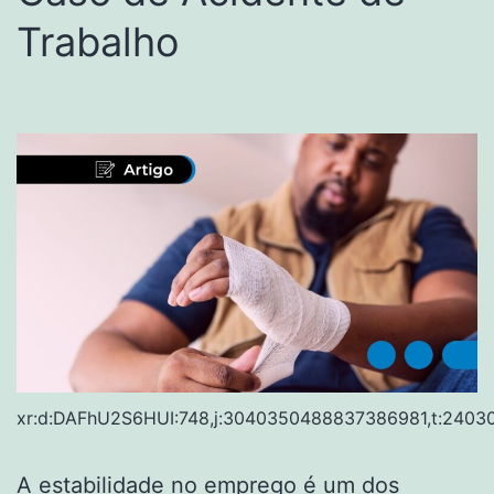
Trabalho
xr:d:DAFhU2S6HUI:748,j:3040350488837386981,t:2403
A estabilidade no emprego é um dos