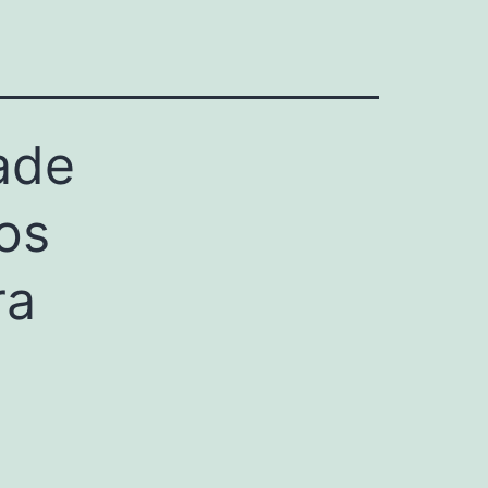
ade
tos
ra