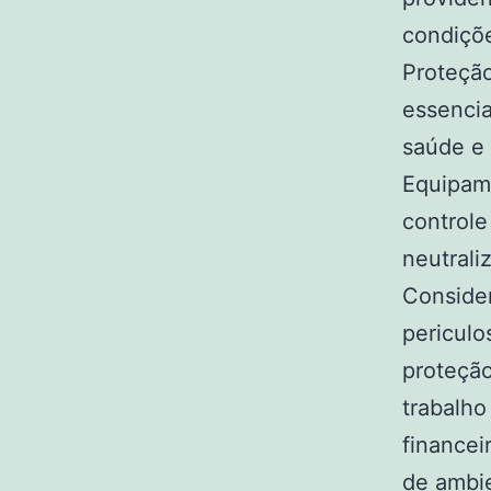
condiçõe
Proteçã
essenci
saúde e
Equipame
controle
neutrali
Consider
periculo
proteçã
trabalh
financei
de ambie