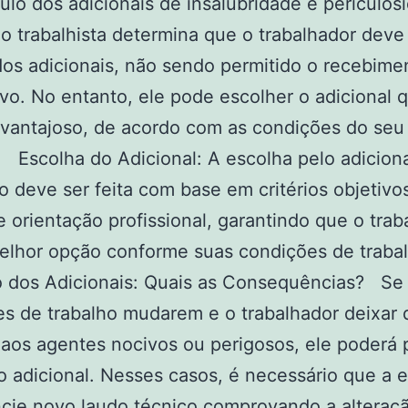
lo dos adicionais de insalubridade e periculos
ão trabalhista determina que o trabalhador deve
os adicionais, não sendo permitido o recebime
vo. No entanto, ele pode escolher o adicional 
 vantajoso, de acordo com as condições do seu
. Escolha do Adicional: A escolha pelo adicion
o deve ser feita com base em critérios objetivo
 orientação profissional, garantindo que o trab
elhor opção conforme suas condições de traba
o dos Adicionais: Quais as Consequências? Se
s de trabalho mudarem e o trabalhador deixar 
aos agentes nocivos ou perigosos, ele poderá 
ao adicional. Nesses casos, é necessário que a
cie novo laudo técnico comprovando a alteraç