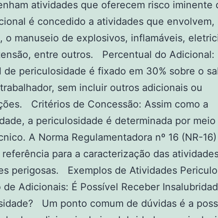
nham atividades que oferecem risco iminente d
cional é concedido a atividades que envolvem,
 o manuseio de explosivos, inflamáveis, eletri
tensão, entre outros. Percentual do Adicional:
l de periculosidade é fixado em 30% sobre o sal
trabalhador, sem incluir outros adicionais ou
ações. Critérios de Concessão: Assim como a
idade, a periculosidade é determinada por meio
cnico. A Norma Regulamentadora nº 16 (NR-16)
l referência para a caracterização das atividade
es perigosas. Exemplos de Atividades Pericul
de Adicionais: É Possível Receber Insalubrida
osidade? Um ponto comum de dúvidas é a possi