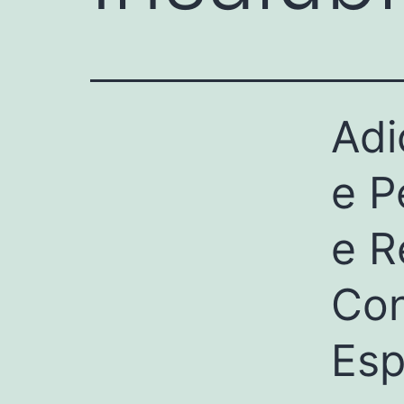
Adi
e P
e R
Con
Esp