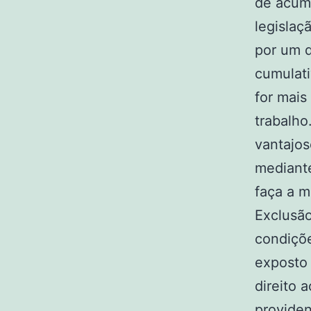
de acúmu
legislaç
por um d
cumulati
for mais
trabalho
vantajos
mediante
faça a m
Exclusã
condiçõe
exposto 
direito 
providen