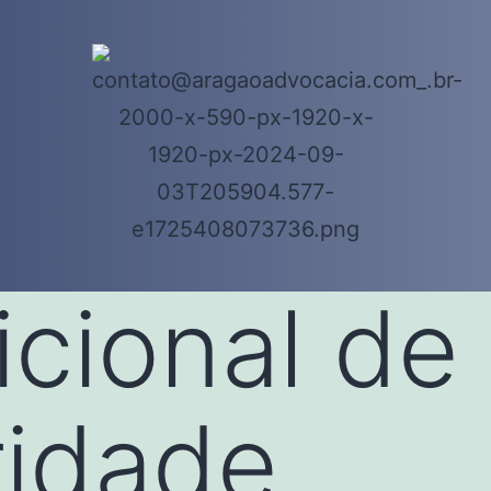
icional de
ridade