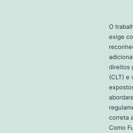
O trabal
exige c
reconhec
adiciona
direitos
(CLT) e 
expostos
abordar
regulame
correta 
Como Fu