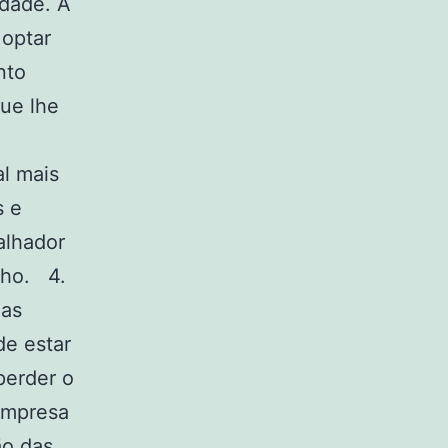
idade. A
 optar
nto
que lhe
al mais
s e
alhador
lho. 4.
 as
de estar
perder o
 empresa
ão das