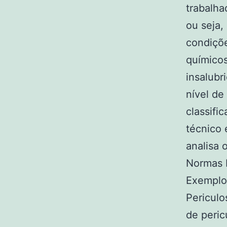
trabalha
ou seja,
condiçõe
químicos
insalubr
nível de
classifi
técnico 
analisa 
Normas 
Exemplos
Periculo
de peric