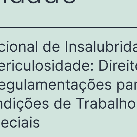
cional de Insalubrid
ericulosidade: Direi
egulamentações pa
dições de Trabalho
eciais