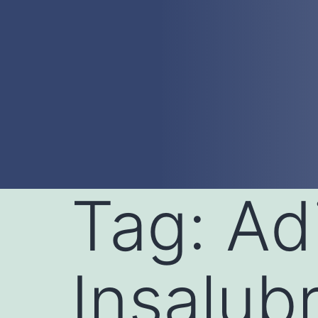
Tag:
Ad
Insalub