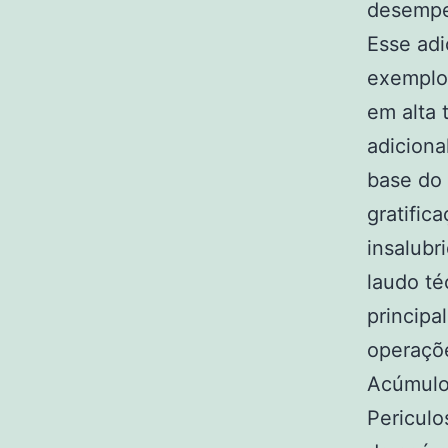
desempe
Esse adi
exemplo,
em alta 
adiciona
base do 
gratific
insalubr
laudo té
principa
operaçõ
Acúmulo 
Pericul