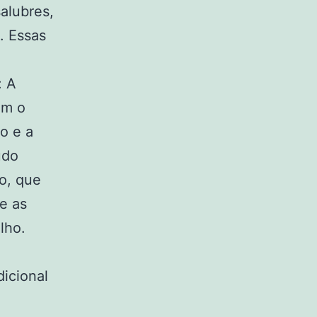
alubres,
. Essas
: A
om o
o e a
udo
o, que
e as
alho.
icional