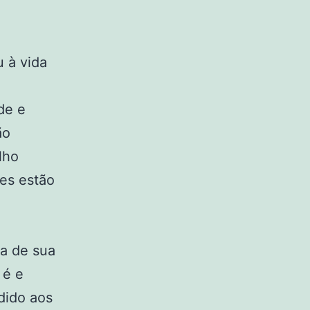
 à vida
de e
ão
lho
res estão
ia de sua
 é e
dido aos