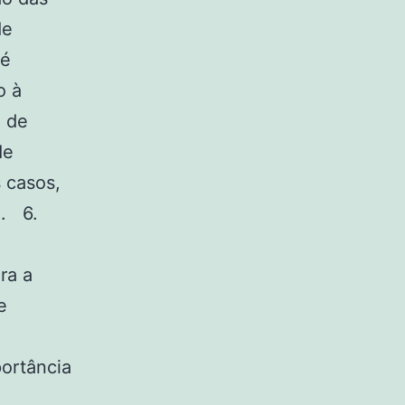
de
 é
o à
o de
de
 casos,
e. 6.
ra a
e
portância