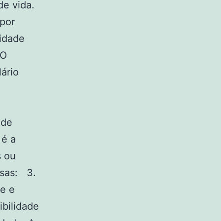
e vida.
 por
cidade
 O
ário
 de
 é a
s ou
osas: 3.
de e
bilidade